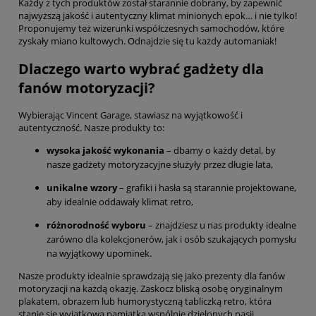
Każdy z tych produktów został starannie dobrany, by zapewnić
najwyższą jakość i autentyczny klimat minionych epok… i nie tylko!
Proponujemy też wizerunki współczesnych samochodów, które
zyskały miano kultowych. Odnajdzie się tu każdy automaniak!
Dlaczego warto wybrać gadżety dla
fanów motoryzacji?
Wybierając Vincent Garage, stawiasz na wyjątkowość i
autentyczność. Nasze produkty to:
wysoka jakość wykonania
– dbamy o każdy detal, by
nasze gadżety motoryzacyjne służyły przez długie lata,
unikalne wzory
– grafiki i hasła są starannie projektowane,
aby idealnie oddawały klimat retro,
różnorodność wyboru
– znajdziesz u nas produkty idealne
zarówno dla kolekcjonerów, jak i osób szukających pomysłu
na wyjątkowy upominek.
Nasze produkty idealnie sprawdzają się jako prezenty dla fanów
motoryzacji na każdą okazję. Zaskocz bliską osobę oryginalnym
plakatem, obrazem lub humorystyczną tabliczką retro, która
stanie się wyjątkową pamiątką wspólnie dzielonych pasji.