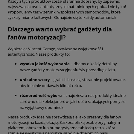
Każdy z tych produktów został starannie dobrany, by zapewnić
najwyższą jakość i autentyczny klimat minionych epok… i nie tylko!
Proponujemy też wizerunki współczesnych samochodów, które
zyskały miano kultowych. Odnajdzie się tu każdy automaniak!
Dlaczego warto wybrać gadżety dla
fanów motoryzacji?
Wybierając Vincent Garage, stawiasz na wyjątkowość i
autentyczność. Nasze produkty to:
wysoka jakość wykonania
– dbamy o każdy detal, by
nasze gadżety motoryzacyjne służyły przez długie lata,
unikalne wzory
– grafiki i hasła są starannie projektowane,
aby idealnie oddawały klimat retro,
różnorodność wyboru
– znajdziesz u nas produkty idealne
zarówno dla kolekcjonerów, jak i osób szukających pomysłu
na wyjątkowy upominek.
Nasze produkty idealnie sprawdzają się jako prezenty dla fanów
motoryzacji na każdą okazję. Zaskocz bliską osobę oryginalnym
plakatem, obrazem lub humorystyczną tabliczką retro, która
stanie się wyjątkową pamiątką wspólnie dzielonych pasji.