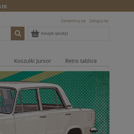
10
Zarejestruj się
Zaloguj się
Koszyk:
(pusty)
Koszulki Junior
Retro tablice