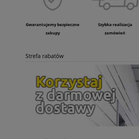
Gwarantujemy bezpieczne
Szybka realizacja
zakupy
zamówień
Strefa rabatów