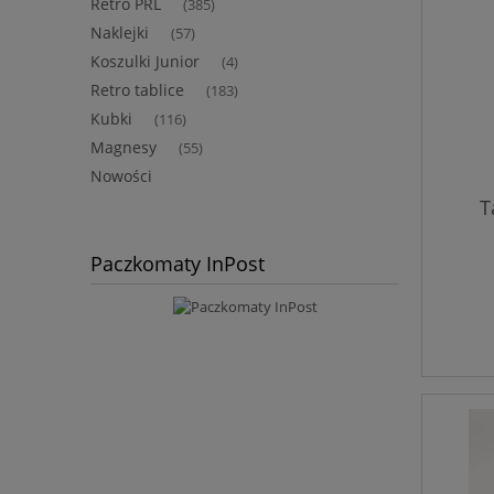
Retro PRL
(385)
Naklejki
(57)
Koszulki Junior
(4)
Retro tablice
(183)
Kubki
(116)
Magnesy
(55)
Nowości
T
Paczkomaty InPost