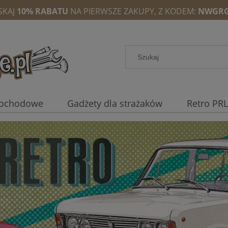
SKAJ
10% RABATU
NA PIERWSZE ZAKUPY, Z KODEM:
NWGRG
mochodowe
Gadżety dla strażaków
Retro PRL