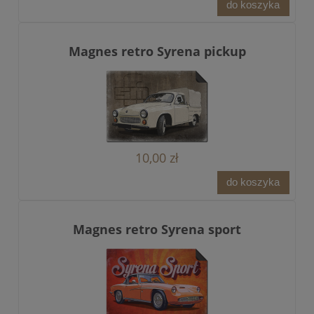
do koszyka
Magnes retro Syrena pickup
10,00 zł
do koszyka
Magnes retro Syrena sport