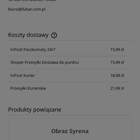
biuro@fubar.com.pl
Koszty dostawy
Cena nie zawiera ewentualnych kosztów płatności
InPost Paczkomaty 24/7
15,99 zł
Shoper Przesyłki Dostawa do punktu
15,99 zł
InPost Kurier
18,99 zł
Przesyłki Kurierskie
21,99 zł
Produkty powiązane
Obraz Syrena