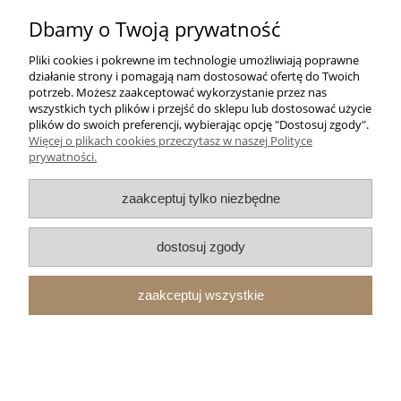
do koszyka
Dbamy o Twoją prywatność
Pliki cookies i pokrewne im technologie umożliwiają poprawne
działanie strony i pomagają nam dostosować ofertę do Twoich
Obraz Polonez (3)
potrzeb. Możesz zaakceptować wykorzystanie przez nas
wszystkich tych plików i przejść do sklepu lub dostosować użycie
plików do swoich preferencji, wybierając opcję "Dostosuj zgody".
Więcej o plikach cookies przeczytasz w naszej Polityce
prywatności.
zaakceptuj tylko niezbędne
dostosuj zgody
44,90 zł
do koszyka
zaakceptuj wszystkie
Obraz Volvo 240