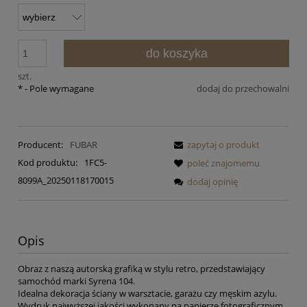
do koszyka
szt.
*
- Pole wymagane
dodaj do przechowalni
Producent:
FUBAR
zapytaj o produkt
Kod produktu:
1FC5-
poleć znajomemu
8099A_20250118170015
dodaj opinię
Opis
Obraz z naszą autorską grafiką w stylu retro, przedstawiający
samochód marki Syrena 104.
Idealna dekoracja ściany w warsztacie, garażu czy męskim azylu.
Wydruk najwyższej jakości wykonany na papierze fotograficznym