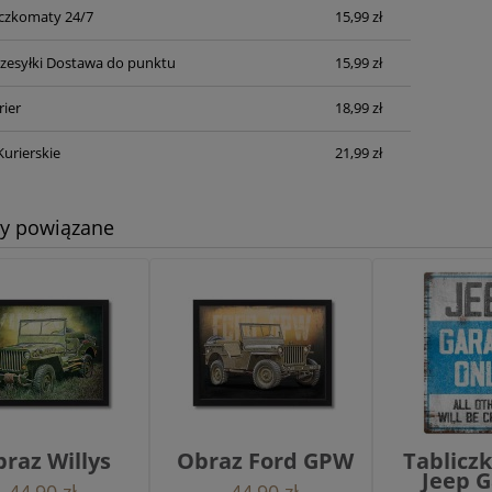
czkomaty 24/7
15,99 zł
Cena nie zawiera ewentualnych kosztów
płatności
zesyłki Dostawa do punktu
15,99 zł
rier
18,99 zł
Kurierskie
21,99 zł
ty powiązane
raz Willys
Obraz Ford GPW
Tablicz
Jeep 