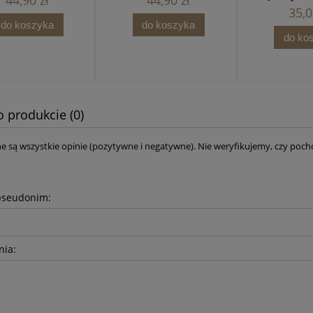
44,90 zł
44,90 zł
35,0
do koszyka
do koszyka
do ko
o produkcie (0)
e są wszystkie opinie (pozytywne i negatywne). Nie weryfikujemy, czy pocho
pseudonim:
nia: