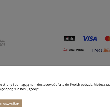
Płatności i dostawa
Informacje
nie strony i pomagają nam dostosować ofertę do Twoich potrzeb. Możesz zaa
Formy płatności
Polityka prywatno
jąc opcję "Dostosuj zgody".
Czas i koszty dostawy
Kody rabatowe
Czas realizacji zamówienia
Jak kupować?
j wszystkie