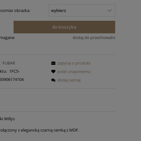
rozmiar obrazka:
do koszyka
.
ymagane
dodaj do przechowalni
:
FUBAR
zapytaj o produkt
ktu:
1FC5-
poleć znajomemu
50906174104
dodaj opinię
i Willys
połączony z elegancką czarną ramką z MDF.