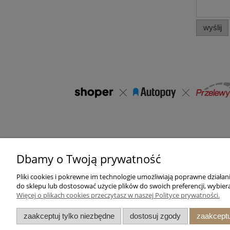
wyślij
Dbamy o Twoją prywatność
Pomoc
Moje konto
Pliki cookies i pokrewne im technologie umożliwiają poprawne działa
Zwroty i reklamacje
Twoje zamówienia
do sklepu lub dostosować użycie plików do swoich preferencji, wybiera
Więcej o plikach cookies przeczytasz w naszej Polityce prywatności.
Regulamin sklepu
Ustawienia konta
Przechowalnia
zaakceptuj tylko niezbędne
dostosuj zgody
zaakceptu