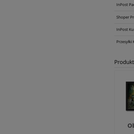
InPost Pa
Shoper Pr
InPost Ku
Przesyłki 
Produk
Ob