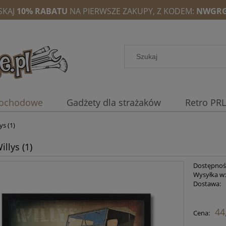
SKAJ
10% RABATU
NA PIERWSZE ZAKUPY, Z KODEM:
NWGRG
mochodowe
Gadżety dla strażaków
Retro PRL
ys (1)
llys (1)
Dostępnoś
Wysyłka w
Dostawa:
44
Cena: