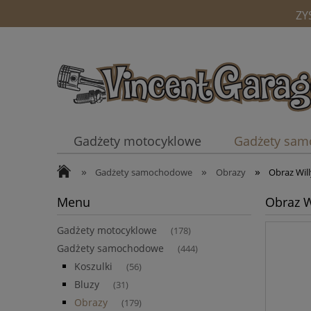
ZY
Gadżety motocyklowe
Gadżety sa
»
»
»
Kubki
Gadżety samochodowe
Obrazy
Obraz Will
Menu
Obraz Wi
Gadżety motocyklowe
(178)
Gadżety samochodowe
(444)
Koszulki
(56)
Bluzy
(31)
Obrazy
(179)