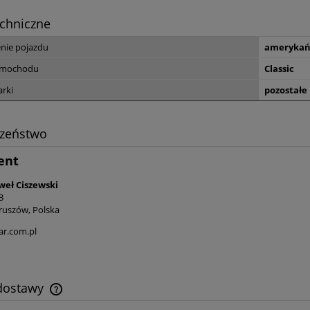
chniczne
nie pojazdu
amerykań
amochodu
Classic
rki
pozostałe
czeństwo
ent
eł Ciszewski
3
ruszów, Polska
ar.com.pl
 dostawy