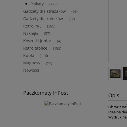
Plakaty
(178)
Gadżety dla strażaków
(63)
Gadżety dla rolników
(12)
Retro PRL
(385)
Naklejki
(57)
Koszulki Junior
(4)
Retro tablice
(183)
Kubki
(116)
Magnesy
(55)
Nowości
Paczkomaty InPost
Opis
Obraz z na
Idealna dek
Wydruk naj