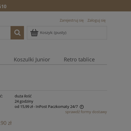
10
Zarejestruj się
Zaloguj się
Koszyk:
(pusty)
Koszulki Junior
Retro tablice
ć:
duża ilość
:
24 godziny
od 15,99 zł
- InPost Paczkomaty 24/7
sprawdź formy dostawy
Cena nie zawiera ewentualnych kosztów
,90 zł
płatności