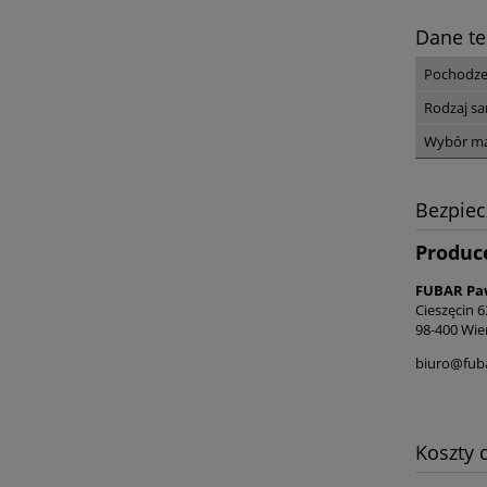
Dane te
Pochodze
Rodzaj s
Wybór ma
Bezpie
Produc
FUBAR Paw
Cieszęcin 6
98-400 Wie
biuro@fub
Koszty