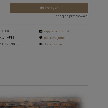
do koszyka
.
dodaj do przechowalni
:
FUBAR
zapytaj o produkt
ktu:
AF38-
poleć znajomemu
41119191519
dodaj opinię