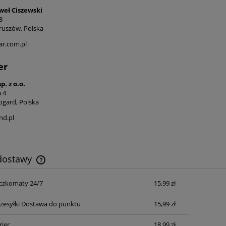
eł Ciszewski
3
ruszów, Polska
ar.com.pl
er
p. z o.o.
 4
ogard, Polska
nd.pl
 dostawy
czkomaty 24/7
15,99 zł
Cena nie zawiera ewentualnych kosztów
płatności
zesyłki Dostawa do punktu
15,99 zł
rier
18,99 zł