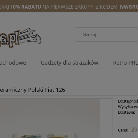
SKAJ
10% RABATU
NA PIERWSZE ZAKUPY, Z KODEM:
NWGRG
mochodowe
Gadżety dla strażaków
Retro PRL
eramiczny Polski Fiat 126
Dostępnoś
Wysyłka w
Dostawa:
29
Cena: