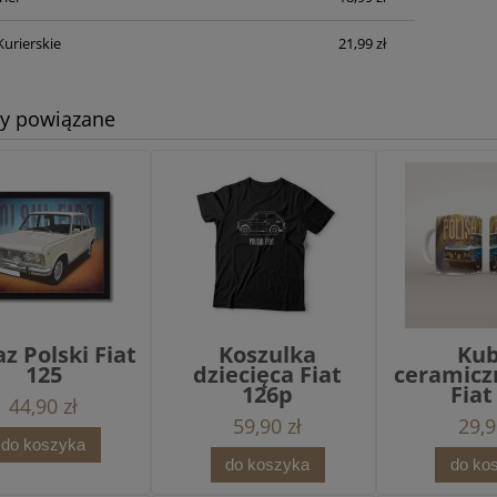
Kurierskie
21,99 zł
ty powiązane
z Polski Fiat
Koszulka
Ku
125
dziecięca Fiat
ceramicz
126p
Fiat
44,90 zł
59,90 zł
29,9
do koszyka
do koszyka
do ko