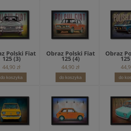
z Polski Fiat
Obraz Polski Fiat
Obraz Po
125 (3)
125 (4)
125
44,90 zł
44,90 zł
44,9
do koszyka
do koszyka
do ko