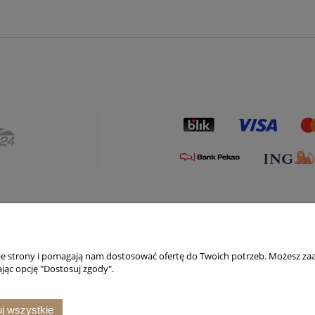
Płatności i dostawa
Informacje
nie strony i pomagają nam dostosować ofertę do Twoich potrzeb. Możesz zaa
Formy płatności
Polityka prywatno
jąc opcję "Dostosuj zgody".
Czas i koszty dostawy
Kody rabatowe
Czas realizacji zamówienia
Jak kupować?
j wszystkie