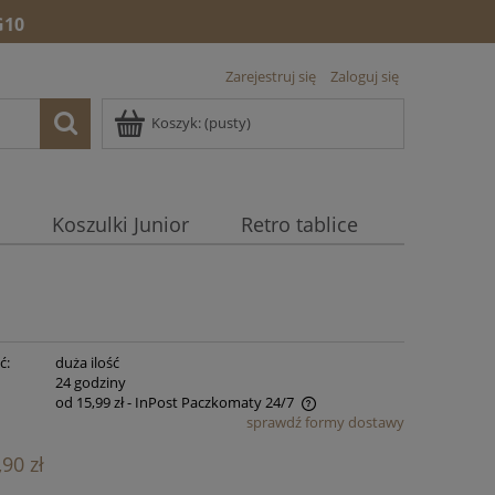
10
Zarejestruj się
Zaloguj się
Koszyk:
(pusty)
Koszulki Junior
Retro tablice
ć:
duża ilość
:
24 godziny
od 15,99 zł
- InPost Paczkomaty 24/7
sprawdź formy dostawy
Cena nie zawiera ewentualnych kosztów
,90 zł
płatności