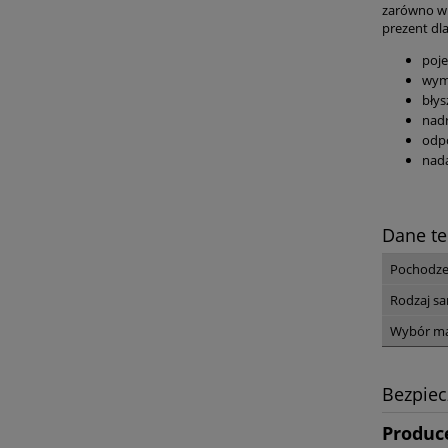
zarówno w 
prezent dla
poj
wym
błys
nadr
odp
nada
Dane te
Pochodze
Rodzaj s
Wybór ma
Bezpie
Produc