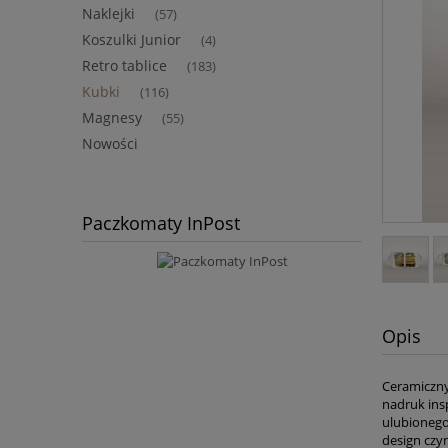
Naklejki
(57)
Koszulki Junior
(4)
Retro tablice
(183)
Kubki
(116)
Magnesy
(55)
Nowości
Paczkomaty InPost
Opis
Ceramiczny
nadruk ins
ulubionego
design czy