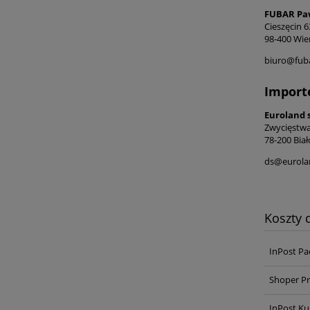
FUBAR Paw
Cieszęcin 6
98-400 Wie
biuro@fub
Import
Euroland s
Zwycięstwa
78-200 Biał
ds@eurola
Koszty
InPost Pa
Shoper Pr
InPost Ku