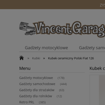
ZY
Gadżety motocyklowe
Gadżety sa
»
»
Kubki
Kubki
Kubek ceramiczny Polski Fiat 126
Menu
Kubek c
Gadżety motocyklowe
(178)
Gadżety samochodowe
(444)
Gadżety dla strażaków
(63)
Gadżety dla rolników
(12)
Retro PRL
(385)