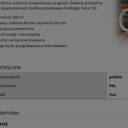
domu, w biurze, w warsztacie czy garażu. Świetny pomysł na
 pasjonatów aut! Grafika przedstawia Polskiego Fiata 126.
emność 330 ml
iary: średnica 80 mm, wysokość 95 mm
zcząca powierzchnia
uk trwały i nieusuwalny
orny na mycie w zmywarce
je się do podgrzewania w mikrofalówce
chniczne
nie pojazdu
polskie
amochodu
PRL
rki
Fiat
czeństwo
ent