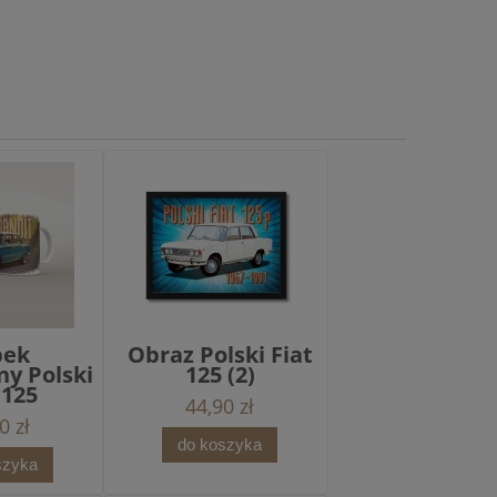
bek
Obraz Polski Fiat
ny Polski
125 (2)
 125
44,90 zł
0 zł
do koszyka
szyka