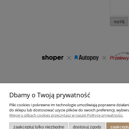
wyślij
Dbamy o Twoją prywatność
Pomoc
Moje konto
Pliki cookies i pokrewne im technologie umożliwiają poprawne działa
Zwroty i reklamacje
Twoje zamówienia
do sklepu lub dostosować użycie plików do swoich preferencji, wybiera
Więcej o plikach cookies przeczytasz w naszej Polityce prywatności.
Regulamin sklepu
Ustawienia konta
Przechowalnia
zaakceptuj tylko niezbędne
dostosuj zgody
zaakceptu