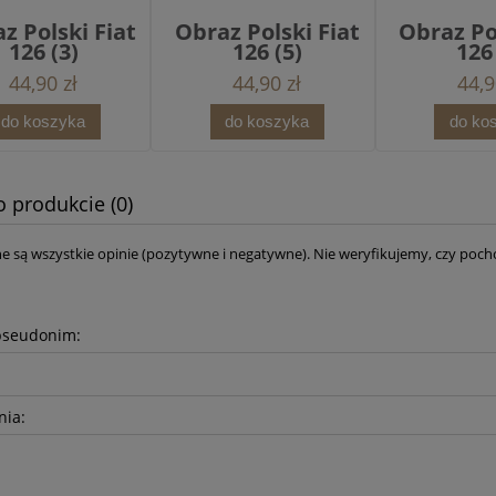
z Polski Fiat
Obraz Polski Fiat
Obraz Po
126 (3)
126 (5)
126
44,90 zł
44,90 zł
44,9
do koszyka
do koszyka
do ko
o produkcie (0)
e są wszystkie opinie (pozytywne i negatywne). Nie weryfikujemy, czy pocho
pseudonim:
nia: