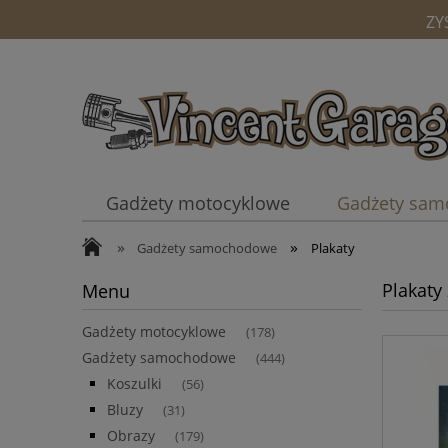
ZY
Gadżety motocyklowe
Gadżety sa
»
»
Kubki
Gadżety samochodowe
Plakaty
Plakat
Menu
Gadżety motocyklowe
(178)
Gadżety samochodowe
(444)
Koszulki
(56)
Bluzy
(31)
Obrazy
(179)