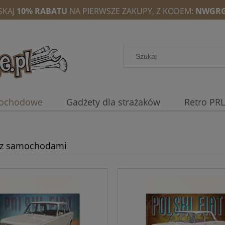
SKAJ
10% RABATU
NA PIERWSZE ZAKUPY, Z KODEM:
NWGRG
mochodowe
Gadżety dla strażaków
Retro PRL
y z samochodami