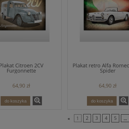
Plakat Citroen 2CV
Plakat retro Alfa Rome
Furgonnette
Spider
64,90 zł
64,90 zł
do koszyka
do koszyka
«
1
2
3
4
5
...