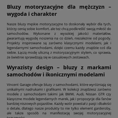
Bluzy motoryzacyjne dla mężczyzn –
wygoda i charakter
Nasze bluzy męskie motoryzacyjne to doskonały wybór dla tych,
którzy cenią sobie komfort, ale też chcą podkreślić swoją miłość do
samochodów. Wykonane z wysokiej jakości materiałów,
gwarantują wygodę noszenia na co dzień, niezależnie od pogody.
Projekty inspirowane są zarówno klasycznymi modelami, jak i
legendarnymi samochodami, dzięki czemu każdy znajdzie coś dla
siebie. Łączą modę uliczną z motoryzacyjnym stylem, co sprawia,
że świetnie sprawdzają się w casualowych zestawach.
Wyrazisty design – bluzy z markami
samochodów i ikonicznymi modelami
Vincent Garage oferuje bluzy z samochodami, które wyróżniają się
unikalnymi nadrukami i grafikami. W kolekcji znajdziesz zarówno
modele z samochodami takimi jak BMW, Audi, Nissan GTR czy
klasyczne modele legendarnych marek, jak i propozycje dla fanów
bardziej niszowych pojazdów. Każdy wzór powstał z pasji i dbałości
o detale, dlatego nasze produkty to nie tylko element garderoby,
ale także sposób na manifestację swojej motoryzacyjnej
tożsamości.