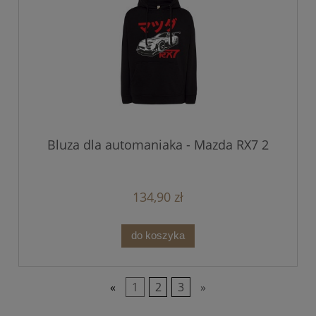
Bluza dla automaniaka - Mazda RX7 2
134,90 zł
do koszyka
«
1
2
3
»