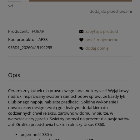
szt.
dodaj do przechowalni
Producent:
FUBAR
zapytaj o produkt
Kod produktu:
AF38-
poleć znajomemu
955D1_20260415192255
dodaj opinię
Opis
Ceramiczny kubek dla prawdziwego fana motoryzacji! Wyjątkowy
nadruk inspirowany światem samochodów sprawi, że każdy łyk
ulubionego napoju nabierze prędkości. Solidne wykonanie i
nowoczesny design czynią go idealnym dodatkiem do
codziennych chwil relaksu, zarówno w domu, w biurze, w
warsztacie czy garażu. Świetny pomysł na prezent dla pasjonatów
aut! Grafika przedstawia traktor rolniczy Ursus C360.
pojemność 330 ml