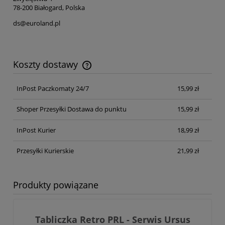
78-200 Białogard, Polska
ds@euroland.pl
Koszty dostawy
Cena nie zawiera ewentualnych kosztów płatności
InPost Paczkomaty 24/7
15,99 zł
Shoper Przesyłki Dostawa do punktu
15,99 zł
InPost Kurier
18,99 zł
Przesyłki Kurierskie
21,99 zł
Produkty powiązane
Tabliczka Retro PRL - Serwis Ursus