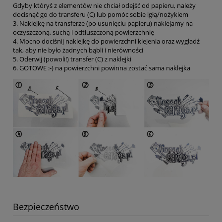
Gdyby któryś z elementów nie chciał odejść od papieru, należy
docisnąć go do transferu (C) lub pomóc sobie igłą/nożykiem
3. Naklejkę na transferze (po usunięciu papieru) naklejamy na
oczyszczoną, suchą i odtłuszczoną powierzchnię
4. Mocno dociśnij naklejkę do powierzchni klejenia oraz wygładź
tak, aby nie było żadnych bąbli i nierówności
5. Oderwij (powoli!) transfer (C) z naklejki
6. GOTOWE :-) na powierzchni powinna zostać sama naklejka
Bezpieczeństwo