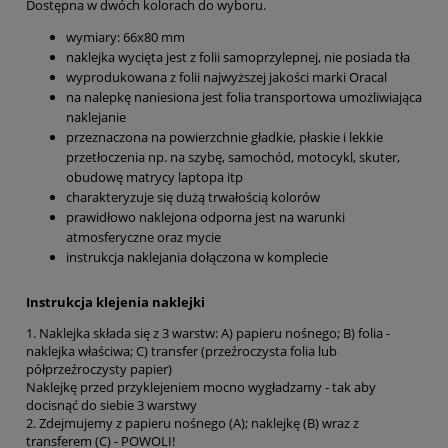
Dostępna w dwóch kolorach do wyboru.
wymiary: 66x80 mm
naklejka wycięta jest z folii samoprzylepnej, nie posiada tła
wyprodukowana z folii najwyższej jakości marki Oracal
na nalepkę naniesiona jest folia transportowa umożliwiająca
naklejanie
przeznaczona na powierzchnie gładkie, płaskie i lekkie
przetłoczenia np. na szybę, samochód, motocykl, skuter,
obudowę matrycy laptopa itp
charakteryzuje się dużą trwałością kolorów
prawidłowo naklejona odporna jest na warunki
atmosferyczne oraz mycie
instrukcja naklejania dołączona w komplecie
Instrukcja klejenia naklejki
1. Naklejka składa się z 3 warstw: A) papieru nośnego; B) folia -
naklejka właściwa; C) transfer (przeźroczysta folia lub
półprzeźroczysty papier)
Naklejkę przed przyklejeniem mocno wygładzamy - tak aby
docisnąć do siebie 3 warstwy
2. Zdejmujemy z papieru nośnego (A); naklejkę (B) wraz z
transferem (C) - POWOLI!