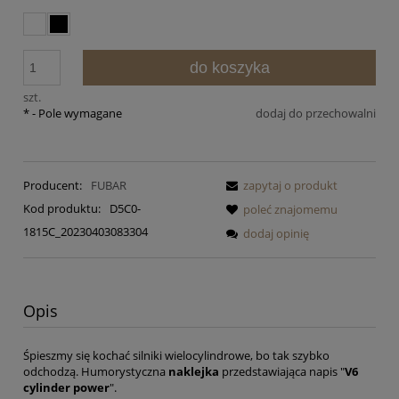
do koszyka
szt.
*
- Pole wymagane
dodaj do przechowalni
Producent:
FUBAR
zapytaj o produkt
Kod produktu:
D5C0-
poleć znajomemu
1815C_20230403083304
dodaj opinię
Opis
Śpieszmy się kochać silniki wielocylindrowe, bo tak szybko
odchodzą. Humorystyczna
naklejka
przedstawiająca napis "
V6
cylinder power
".