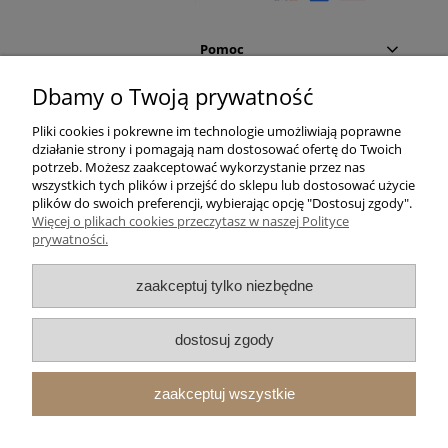
Pomoc
Dbamy o Twoją prywatność
Moje konto
Pliki cookies i pokrewne im technologie umożliwiają poprawne
działanie strony i pomagają nam dostosować ofertę do Twoich
Płatności i dostawa
potrzeb. Możesz zaakceptować wykorzystanie przez nas
wszystkich tych plików i przejść do sklepu lub dostosować użycie
Informacje
plików do swoich preferencji, wybierając opcję "Dostosuj zgody".
Więcej o plikach cookies przeczytasz w naszej Polityce
prywatności.
O nas
zaakceptuj tylko niezbędne
Vincent Garage
Cieszęcin 63
dostosuj zgody
98-400 Wieruszów
woj. łódzkie
pn - pt: 8:00 - 16:00
zaakceptuj wszystkie
608 470 568
shop@vincentgarage.pl