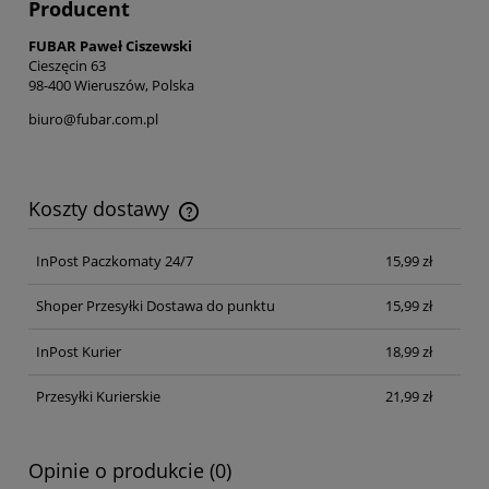
Producent
FUBAR Paweł Ciszewski
Cieszęcin 63
98-400 Wieruszów, Polska
biuro@fubar.com.pl
Koszty dostawy
Cena nie zawiera ewentualnych kosztów płatności
InPost Paczkomaty 24/7
15,99 zł
Shoper Przesyłki Dostawa do punktu
15,99 zł
InPost Kurier
18,99 zł
Przesyłki Kurierskie
21,99 zł
Opinie o produkcie (0)