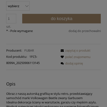
do koszyka
szt.
*
- Pole wymagane
dodaj do przechowalni
Producent:
FUBAR
zapytaj o produkt
Kod produktu:
1FC5-
poleć znajomemu
8099A_20250906113145
dodaj opinię
Opis
Obraz z naszą autorską grafiką w stylu retro, przedstawiający
samochód marki Volkswagen Beetle zwany Garbusem
Idealna dekoracja ściany w warsztacie, garażu czy męskim azylu.
Wydruk najwyższej jakości wykonany na papierze fotograficznym