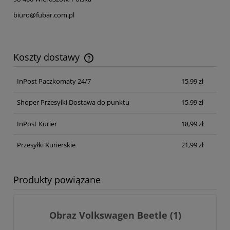
biuro@fubar.com.pl
Koszty dostawy
Cena nie zawiera ewentualnych kosztów płatności
InPost Paczkomaty 24/7
15,99 zł
Shoper Przesyłki Dostawa do punktu
15,99 zł
InPost Kurier
18,99 zł
Przesyłki Kurierskie
21,99 zł
Produkty powiązane
Obraz Volkswagen Beetle (1)