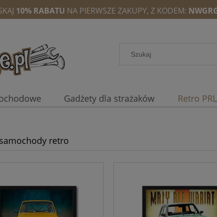
SKAJ
10% RABATU
NA PIERWSZE ZAKUPY, Z KODEM:
NWGRG
mochodowe
Gadżety dla strażaków
Retro PRL
 samochody retro