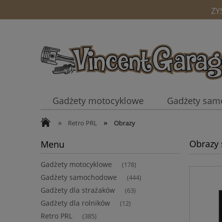
ZY
Gadżety motocyklowe
Gadżety sa
»
»
Kubki
Retro PRL
Obrazy
Obrazy
Menu
Gadżety motocyklowe
(178)
Gadżety samochodowe
(444)
Gadżety dla strażaków
(63)
Gadżety dla rolników
(12)
Retro PRL
(385)