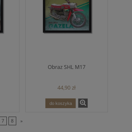
Obraz SHL M17
44,90 zł
do koszyka
7
8
»