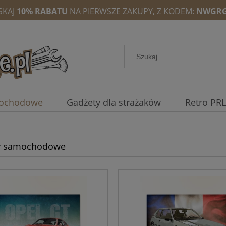
SKAJ
10% RABATU
NA PIERWSZE ZAKUPY, Z KODEM:
NWGRG
mochodowe
Gadżety dla strażaków
Retro PRL
y samochodowe