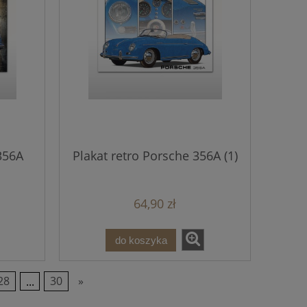
356A
Plakat retro Porsche 356A (1)
64,90 zł
do koszyka
28
...
30
»