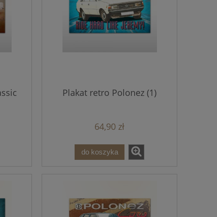
assic
Plakat retro Polonez (1)
64,90 zł
do koszyka