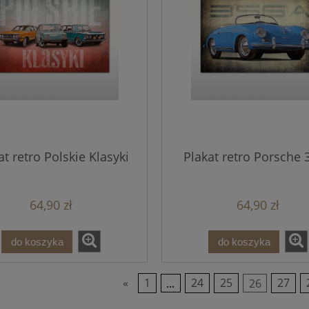
at retro Polskie Klasyki
Plakat retro Porsche 
64,90 zł
64,90 zł
do koszyka
do koszyka
«
1
...
24
25
26
27