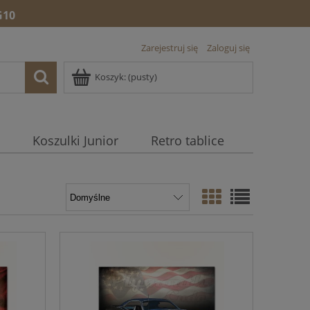
10
Zarejestruj się
Zaloguj się
Koszyk:
(pusty)
Koszulki Junior
Retro tablice