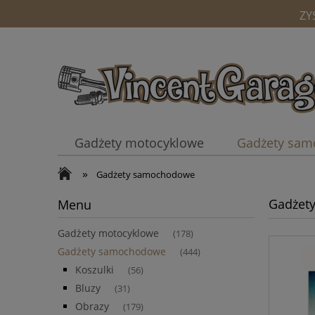
ZY
Gadżety motocyklowe
Gadżety sa
»
Kubki
Gadżety samochodowe
Gadżet
Menu
Gadżety motocyklowe
(178)
Gadżety samochodowe
(444)
Koszulki
(56)
Bluzy
(31)
Obrazy
(179)