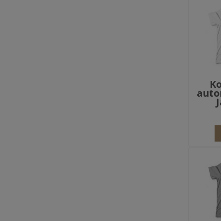
Ko
auto