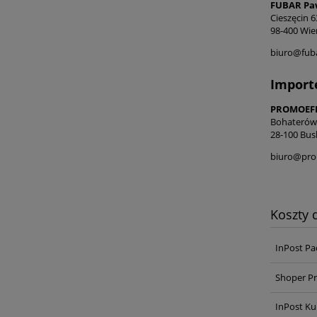
FUBAR Paw
Cieszęcin 6
98-400 Wie
biuro@fub
Import
PROMOEFEK
Bohaterów
28-100 Bus
biuro@pro
Koszty
InPost Pa
Shoper Pr
InPost Ku