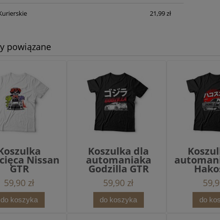
Kurierskie
21,99 zł
ty powiązane
Koszulka
Koszulka dla
Koszul
cięca Nissan
automaniaka
automan
GTR
Godzilla GTR
Hako
59,90 zł
59,90 zł
59,9
do koszyka
do koszyka
do ko