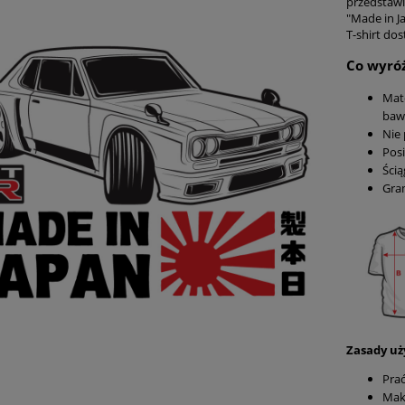
przedstawi
"Made in Ja
T-shirt do
Co wyróż
Mat
baw
Nie 
Pos
Ścią
Gra
Zasady uż
Prać
Mak