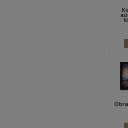
Ko
au
N
Obra