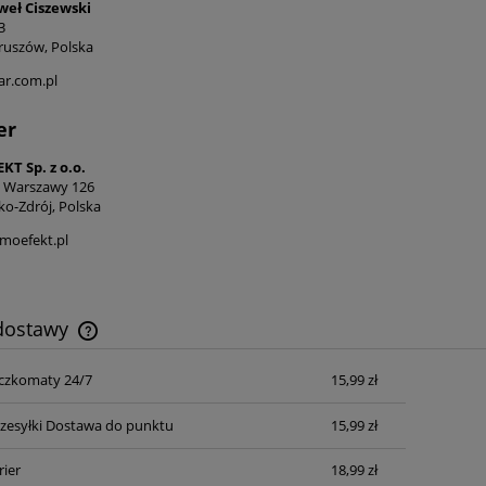
eł Ciszewski
3
ruszów, Polska
ar.com.pl
er
T Sp. z o.o.
 Warszawy 126
ko-Zdrój, Polska
moefekt.pl
 dostawy
czkomaty 24/7
15,99 zł
Cena nie zawiera ewentualnych kosztów
płatności
zesyłki Dostawa do punktu
15,99 zł
rier
18,99 zł