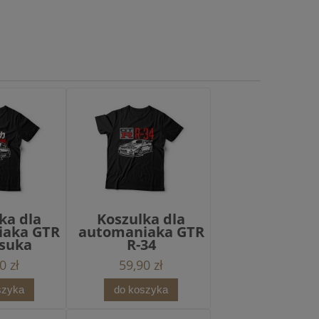
ka dla
Koszulka dla
iaka GTR
automaniaka GTR
suka
R-34
0 zł
59,90 zł
szyka
do koszyka