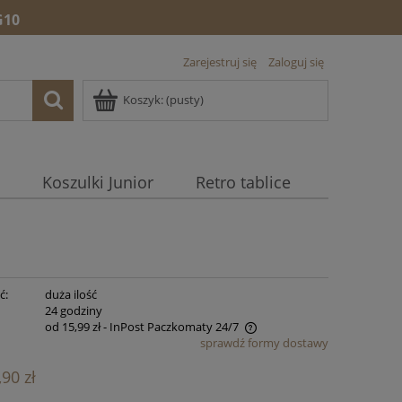
10
Zarejestruj się
Zaloguj się
Koszyk:
(pusty)
Koszulki Junior
Retro tablice
ć:
duża ilość
:
24 godziny
od 15,99 zł
- InPost Paczkomaty 24/7
sprawdź formy dostawy
Cena nie zawiera ewentualnych kosztów
,90 zł
płatności