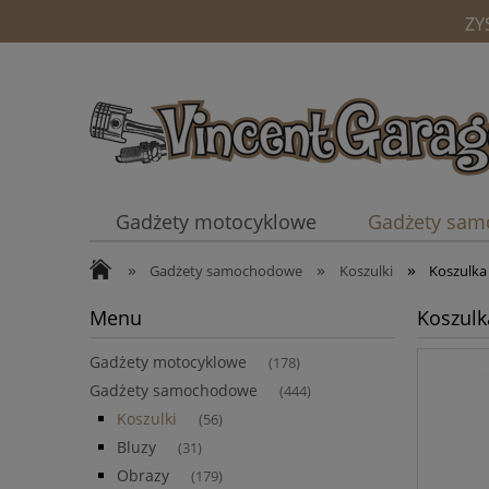
ZY
Gadżety motocyklowe
Gadżety sa
»
»
»
Kubki
Gadżety samochodowe
Koszulki
Koszulka
Menu
Koszulk
Gadżety motocyklowe
(178)
Gadżety samochodowe
(444)
Koszulki
(56)
Bluzy
(31)
Obrazy
(179)