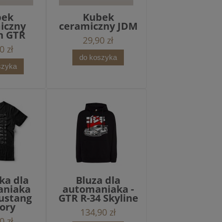
bek
Kubek
iczny
ceramiczny JDM
n GTR
29,90 zł
0 zł
do koszyka
szyka
ka dla
Bluza dla
aniaka
automaniaka -
ustang
GTR R-34 Skyline
tory
134,90 zł
0 zł