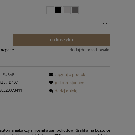
do koszyka
.
ymagane
dodaj do przechowalni
:
FUBAR
zapytaj o produkt
ktu:
D497-
poleć znajomemu
30320073411
dodaj opinię
a automaniaka czy miłośnika samochodów. Grafika na koszulce