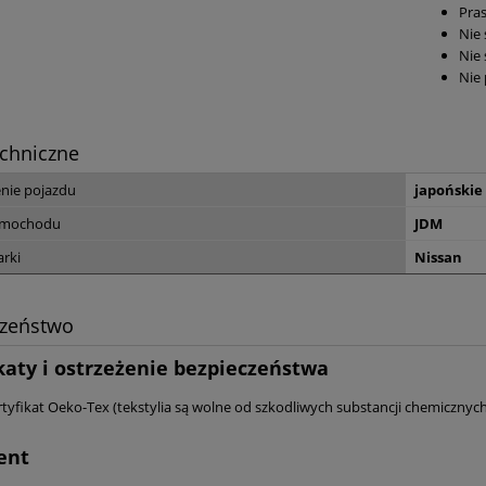
Pras
Nie
Nie
Nie
chniczne
nie pojazdu
japońskie
amochodu
JDM
rki
Nissan
czeństwo
katy i ostrzeżenie bezpieczeństwa
rtyfikat Oeko-Tex (tekstylia są wolne od szkodliwych substancji chemicznych
ent