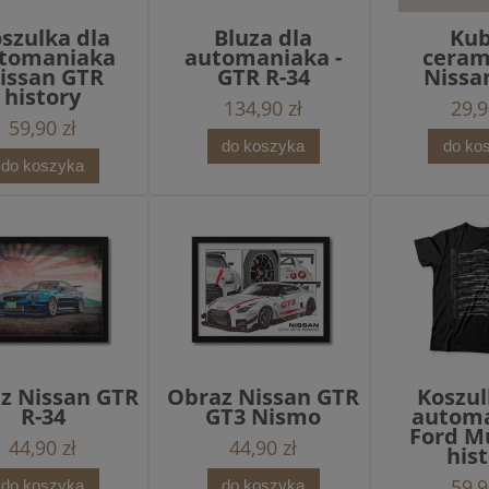
szulka dla
Bluza dla
Ku
tomaniaka
automaniaka -
ceram
issan GTR
GTR R-34
Nissa
history
134,90 zł
29,9
59,90 zł
do koszyka
do ko
do koszyka
z Nissan GTR
Obraz Nissan GTR
Koszul
R-34
GT3 Nismo
autom
Ford M
44,90 zł
44,90 zł
his
59,9
do koszyka
do koszyka