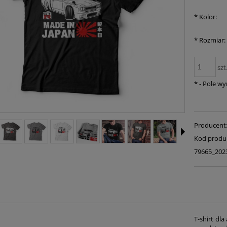
*
Kolor:
*
Rozmiar:
szt
*
- Pole w
Producent
Kod produ
79665_202
T-shirt dl