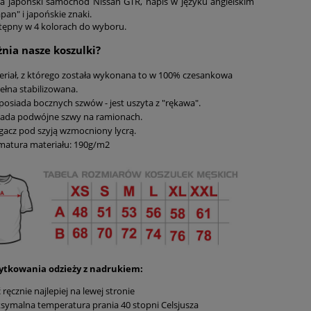
a japoński samochód Nissan GTR, napis w języku angielskim
pan" i japońskie znaki.
stępny w 4 kolorach do wyboru.
nia nasze koszulki?
eriał, z którego została wykonana to w 100% czesankowa
ełna stabilizowana.
posiada bocznych szwów - jest uszyta z "rękawa".
iada podwójne szwy na ramionach.
gacz pod szyją wzmocniony lycrą.
matura materiału: 190g/m2
ytkowania odzieży z nadrukiem:
 ręcznie najlepiej na lewej stronie
symalna temperatura prania 40 stopni Celsjusza