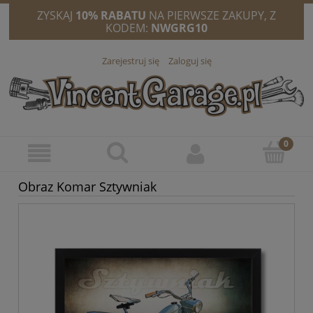
ZYSKAJ
10% RABATU
NA PIERWSZE ZAKUPY, Z
KODEM:
NWGRG10
Zarejestruj się
Zaloguj się
Obraz Komar Sztywniak