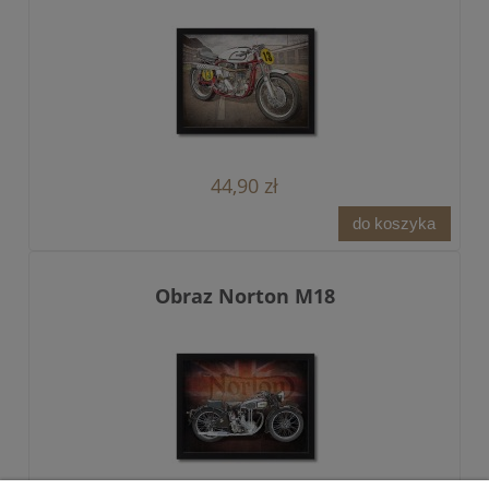
44,90 zł
do koszyka
Obraz Norton M18