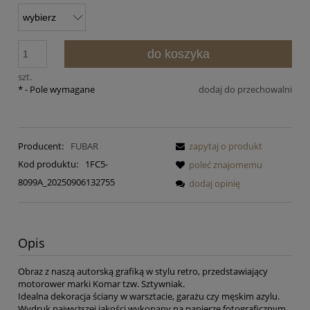
do koszyka
szt.
*
- Pole wymagane
dodaj do przechowalni
Producent:
FUBAR
zapytaj o produkt
Kod produktu:
1FC5-
poleć znajomemu
8099A_20250906132755
dodaj opinię
Opis
Obraz z naszą autorską grafiką w stylu retro, przedstawiający
motorower marki Komar tzw. Sztywniak.
Idealna dekoracja ściany w warsztacie, garażu czy męskim azylu.
Wydruk najwyższej jakości wykonany na papierze fotograficznym