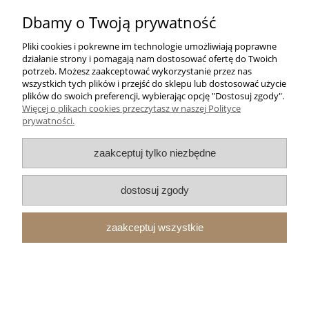
44,90 zł
Dbamy o Twoją prywatność
do koszyka
Pliki cookies i pokrewne im technologie umożliwiają poprawne
działanie strony i pomagają nam dostosować ofertę do Twoich
potrzeb. Możesz zaakceptować wykorzystanie przez nas
Kubek ceramiczny Shl M17 Gazela
wszystkich tych plików i przejść do sklepu lub dostosować użycie
plików do swoich preferencji, wybierając opcję "Dostosuj zgody".
Więcej o plikach cookies przeczytasz w naszej Polityce
prywatności.
zaakceptuj tylko niezbędne
dostosuj zgody
29,90 zł
zaakceptuj wszystkie
do koszyka
Obraz Indian Scout 600