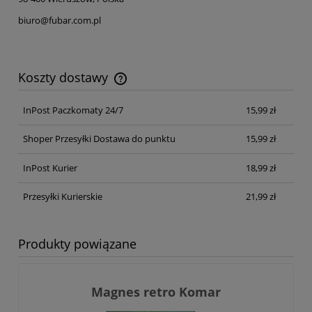
biuro@fubar.com.pl
Koszty dostawy
Cena nie zawiera ewentualnych kosztów płatności
InPost Paczkomaty 24/7
15,99 zł
Shoper Przesyłki Dostawa do punktu
15,99 zł
InPost Kurier
18,99 zł
Przesyłki Kurierskie
21,99 zł
Produkty powiązane
Magnes retro Komar