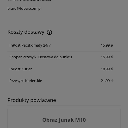
biuro@fubar.com.pl
Koszty dostawy
Cena nie zawiera ewentualnych kosztów płatności
InPost Paczkomaty 24/7
15,99 zł
Shoper Przesyłki Dostawa do punktu
15,99 zł
InPost Kurier
18,99 zł
Przesyłki Kurierskie
21,99 zł
Produkty powiązane
Obraz Junak M10