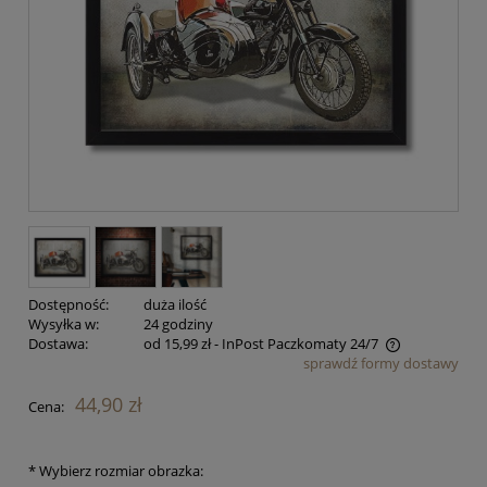
Dostępność:
duża ilość
Wysyłka w:
24 godziny
Dostawa:
od 15,99 zł
- InPost Paczkomaty 24/7
sprawdź formy dostawy
Cena nie zawiera ewentualnych kosztów płatności
44,90 zł
Cena:
*
Wybierz rozmiar obrazka: