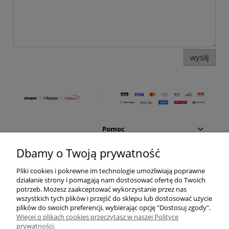
wyślij
Pomoc
Dbamy o Twoją prywatność
Moje konto
Pliki cookies i pokrewne im technologie umożliwiają poprawne
działanie strony i pomagają nam dostosować ofertę do Twoich
Płatności i dostawa
potrzeb. Możesz zaakceptować wykorzystanie przez nas
wszystkich tych plików i przejść do sklepu lub dostosować użycie
Informacje
plików do swoich preferencji, wybierając opcję "Dostosuj zgody".
Więcej o plikach cookies przeczytasz w naszej Polityce
prywatności.