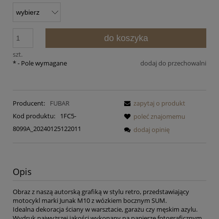
do koszyka
szt.
*
- Pole wymagane
dodaj do przechowalni
Producent:
FUBAR
zapytaj o produkt
Kod produktu:
1FC5-
poleć znajomemu
8099A_20240125122011
dodaj opinię
Opis
Obraz z naszą autorską grafiką w stylu retro, przedstawiający
motocykl marki Junak M10 z wózkiem bocznym SUM.
Idealna dekoracja ściany w warsztacie, garażu czy męskim azylu.
Wydruk najwyższej jakości wykonany na papierze fotograficznym