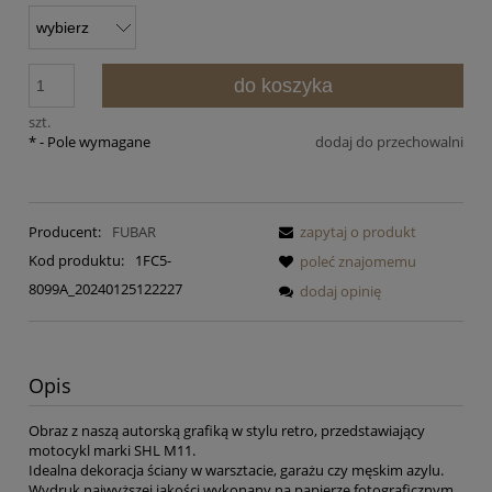
do koszyka
szt.
*
- Pole wymagane
dodaj do przechowalni
Producent:
FUBAR
zapytaj o produkt
Kod produktu:
1FC5-
poleć znajomemu
8099A_20240125122227
dodaj opinię
Opis
Obraz z naszą autorską grafiką w stylu retro, przedstawiający
motocykl marki SHL M11.
Idealna dekoracja ściany w warsztacie, garażu czy męskim azylu.
Wydruk najwyższej jakości wykonany na papierze fotograficznym