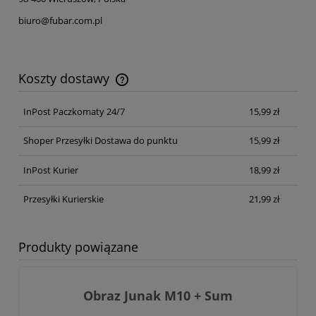
biuro@fubar.com.pl
Koszty dostawy
Cena nie zawiera ewentualnych kosztów płatności
InPost Paczkomaty 24/7
15,99 zł
Shoper Przesyłki Dostawa do punktu
15,99 zł
InPost Kurier
18,99 zł
Przesyłki Kurierskie
21,99 zł
Produkty powiązane
Obraz Junak M10 + Sum