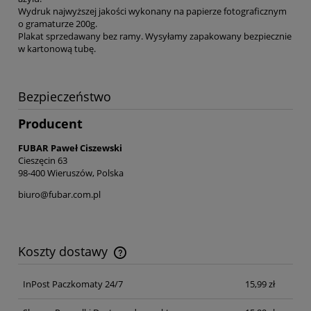
Wydruk najwyższej jakości wykonany na papierze fotograficznym
o gramaturze 200g.
Plakat sprzedawany bez ramy. Wysyłamy zapakowany bezpiecznie
w kartonową tubę.
Bezpieczeństwo
Producent
FUBAR Paweł Ciszewski
Cieszęcin 63
98-400 Wieruszów, Polska
biuro@fubar.com.pl
Koszty dostawy
Cena nie zawiera ewentualnych kosztów płatności
InPost Paczkomaty 24/7
15,99 zł