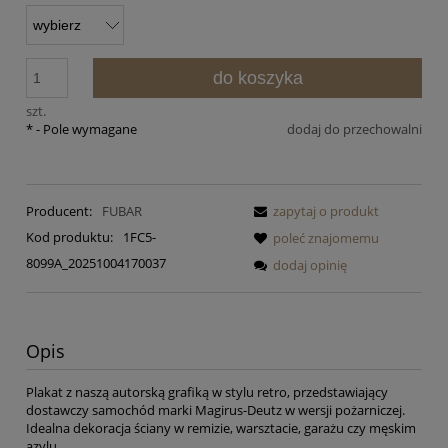
do koszyka
szt.
*
- Pole wymagane
dodaj do przechowalni
Producent:
FUBAR
zapytaj o produkt
Kod produktu:
1FC5-
poleć znajomemu
8099A_20251004170037
dodaj opinię
Opis
Plakat z naszą autorską grafiką w stylu retro, przedstawiający
dostawczy samochód marki Magirus-Deutz w wersji pożarniczej.
Idealna dekoracja ściany w remizie, warsztacie, garażu czy męskim
azylu.