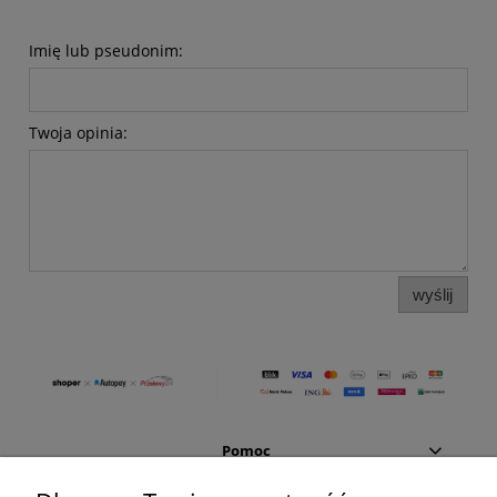
Imię lub pseudonim:
Twoja opinia:
wyślij
Pomoc