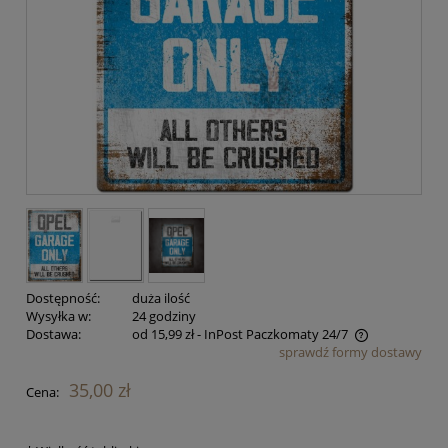
Dostępność:
duża ilość
Wysyłka w:
24 godziny
Dostawa:
od 15,99 zł
- InPost Paczkomaty 24/7
sprawdź formy dostawy
Cena nie zawiera ewentualnych kosztów płatności
35,00 zł
Cena: