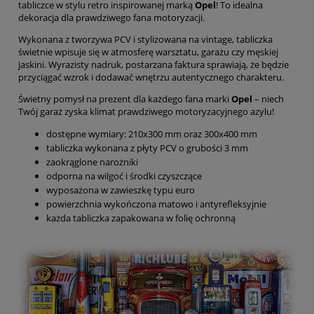
tabliczce w stylu retro inspirowanej marką
Opel
! To idealna
dekoracja dla prawdziwego fana motoryzacji.
Wykonana z tworzywa PCV i stylizowana na vintage, tabliczka
świetnie wpisuje się w atmosferę warsztatu, garażu czy męskiej
jaskini. Wyrazisty nadruk, postarzana faktura sprawiają, że będzie
przyciągać wzrok i dodawać wnętrzu autentycznego charakteru.
Świetny pomysł na prezent dla każdego fana marki
Opel
– niech
Twój garaż zyska klimat prawdziwego motoryzacyjnego azylu!
dostępne wymiary: 210x300 mm oraz 300x400 mm
tabliczka wykonana z płyty PCV o grubości 3 mm
zaokrąglone narożniki
odporna na wilgoć i środki czyszczące
wyposażona w zawieszkę typu euro
powierzchnia wykończona matowo i antyrefleksyjnie
każda tabliczka zapakowana w folię ochronną