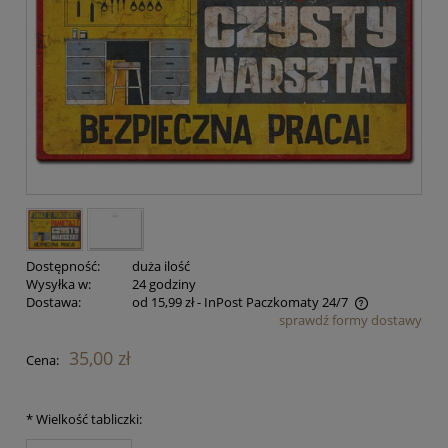
Dostępność:
duża ilość
Wysyłka w:
24 godziny
Dostawa:
od 15,99 zł
- InPost Paczkomaty 24/7
sprawdź formy dostawy
Cena nie zawiera ewentualnych kosztów płatności
35,00 zł
Cena:
*
Wielkość tabliczki: