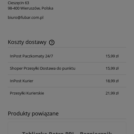
Cieszęcin 63
98-400 Wieruszów, Polska
biuro@fubar.com.pl
Koszty dostawy
Cena nie zawiera ewentualnych kosztów płatności
InPost Paczkomaty 24/7
15,99 zł
Shoper Przesyłki Dostawa do punktu
15,99 zł
InPost Kurier
18,99 zł
Przesyłki Kurierskie
21,99 zł
Produkty powiązane