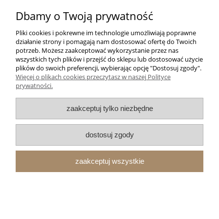
do koszyka
Dbamy o Twoją prywatność
Pliki cookies i pokrewne im technologie umożliwiają poprawne
Tabliczka Retro PRL - Inwestor
działanie strony i pomagają nam dostosować ofertę do Twoich
potrzeb. Możesz zaakceptować wykorzystanie przez nas
wszystkich tych plików i przejść do sklepu lub dostosować użycie
plików do swoich preferencji, wybierając opcję "Dostosuj zgody".
Więcej o plikach cookies przeczytasz w naszej Polityce
prywatności.
zaakceptuj tylko niezbędne
35,00 zł
dostosuj zgody
do koszyka
zaakceptuj wszystkie
Tabliczka Retro PRL - Kilogramy