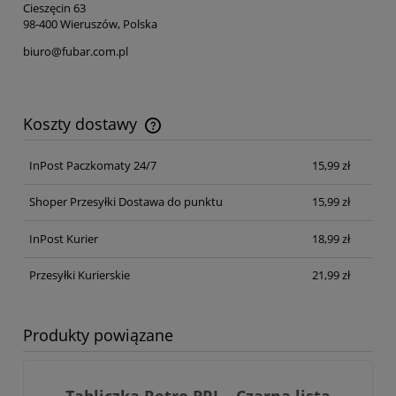
Cieszęcin 63
98-400 Wieruszów, Polska
biuro@fubar.com.pl
Koszty dostawy
Cena nie zawiera ewentualnych kosztów płatności
InPost Paczkomaty 24/7
15,99 zł
Shoper Przesyłki Dostawa do punktu
15,99 zł
InPost Kurier
18,99 zł
Przesyłki Kurierskie
21,99 zł
Produkty powiązane