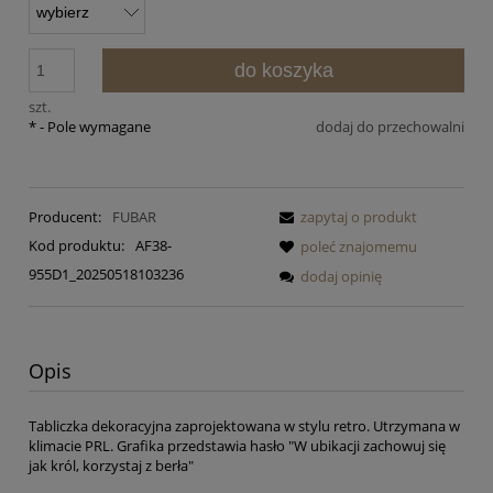
do koszyka
szt.
*
- Pole wymagane
dodaj do przechowalni
Producent:
FUBAR
zapytaj o produkt
Kod produktu:
AF38-
poleć znajomemu
955D1_20250518103236
dodaj opinię
Opis
Tabliczka dekoracyjna zaprojektowana w stylu retro. Utrzymana w
klimacie PRL. Grafika przedstawia hasło "W ubikacji zachowuj się
jak król, korzystaj z berła"