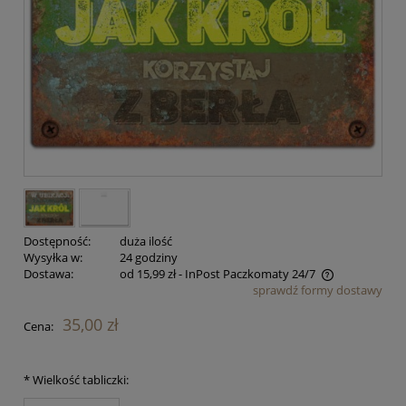
Dostępność:
duża ilość
Wysyłka w:
24 godziny
Dostawa:
od 15,99 zł
- InPost Paczkomaty 24/7
sprawdź formy dostawy
Cena nie zawiera ewentualnych kosztów płatności
35,00 zł
Cena:
*
Wielkość tabliczki: