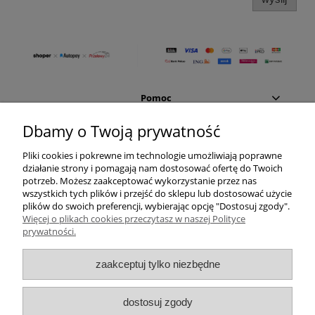
Pomoc
Dbamy o Twoją prywatność
Moje konto
Pliki cookies i pokrewne im technologie umożliwiają poprawne
działanie strony i pomagają nam dostosować ofertę do Twoich
Płatności i dostawa
potrzeb. Możesz zaakceptować wykorzystanie przez nas
wszystkich tych plików i przejść do sklepu lub dostosować użycie
Informacje
plików do swoich preferencji, wybierając opcję "Dostosuj zgody".
Więcej o plikach cookies przeczytasz w naszej Polityce
prywatności.
O nas
zaakceptuj tylko niezbędne
Vincent Garage
Cieszęcin 63
dostosuj zgody
98-400 Wieruszów