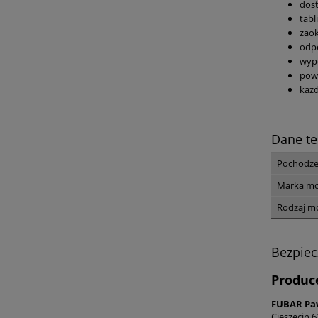
dos
tabl
zaok
odpo
wyp
powi
każd
Dane te
Pochodze
Marka mo
Rodzaj m
Bezpie
Produc
FUBAR Paw
Cieszęcin 6