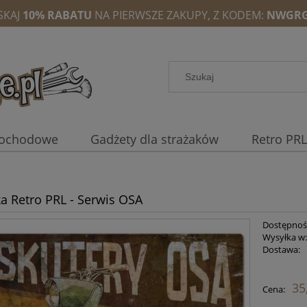
SKAJ
10% RABATU
NA PIERWSZE ZAKUPY, Z KODEM:
NWGRG
mochodowe
Gadżety dla strażaków
Retro PRL
ka Retro PRL - Serwis OSA
Dostępnoś
Wysyłka w
Dostawa:
35
Cena: