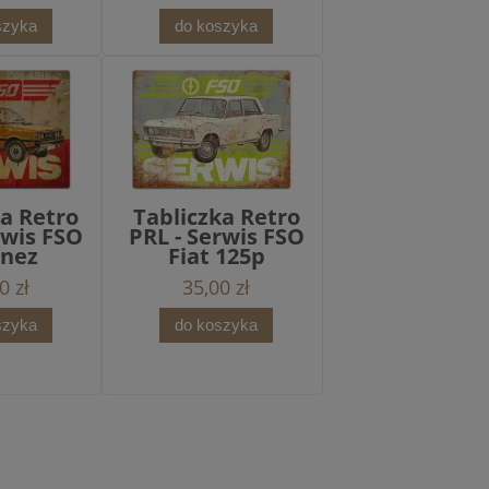
szyka
do koszyka
ka Retro
Tabliczka Retro
rwis FSO
PRL - Serwis FSO
onez
Fiat 125p
0 zł
35,00 zł
szyka
do koszyka