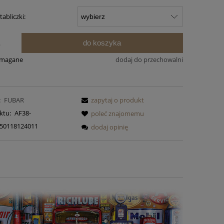
abliczki:
do koszyka
.
ymagane
dodaj do przechowalni
:
FUBAR
zapytaj o produkt
ktu:
AF38-
poleć znajomemu
50118124011
dodaj opinię