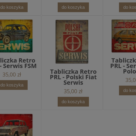
do koszyka
do koszyka
do ko
liczka Retro
Tablicz
- Serwis FSM
PRL - Se
Pol
Tabliczka Retro
35,00 zł
PRL - Polski Fiat
35,0
Serwis
do koszyka
35,00 zł
do ko
do koszyka