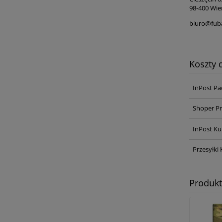
98-400 Wie
biuro@fub
Koszty
InPost Pa
Shoper Pr
InPost Ku
Przesyłki 
Produk