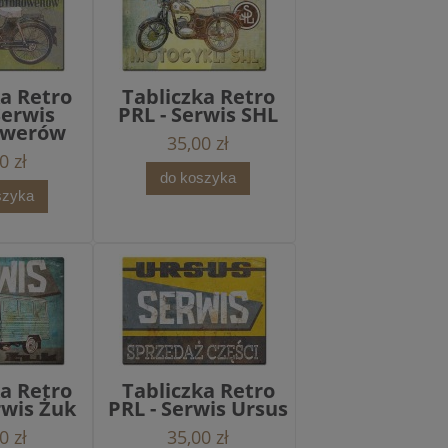
ka Retro
Tabliczka Retro
Serwis
PRL - Serwis SHL
owerów
35,00 zł
0 zł
do koszyka
szyka
ka Retro
Tabliczka Retro
rwis Żuk
PRL - Serwis Ursus
0 zł
35,00 zł