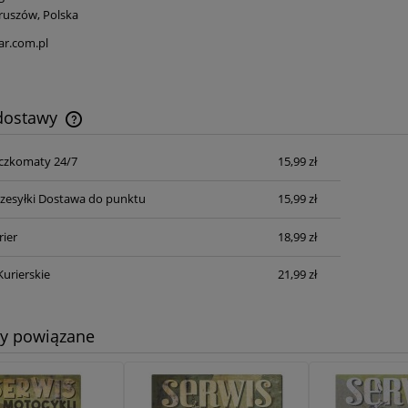
ruszów, Polska
ar.com.pl
 dostawy
czkomaty 24/7
15,99 zł
Cena nie zawiera ewentualnych kosztów
płatności
zesyłki Dostawa do punktu
15,99 zł
rier
18,99 zł
Kurierskie
21,99 zł
ty powiązane