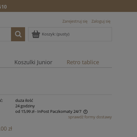
10
Zarejestruj się
Zaloguj się
Koszyk:
(pusty)
Koszulki Junior
Retro tablice
ć:
duża ilość
:
24 godziny
od 15,99 zł
- InPost Paczkomaty 24/7
sprawdź formy dostawy
Cena nie zawiera ewentualnych kosztów
,00 zł
płatności