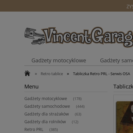
ZY
Gadżety motocyklowe
Gadżety sa
»
»
Kubki
Retro tablice
Tabliczka Retro PRL - Serwis OSA
Menu
Tablicz
Gadżety motocyklowe
(178)
Gadżety samochodowe
(444)
Gadżety dla strażaków
(63)
Gadżety dla rolników
(12)
Retro PRL
(385)