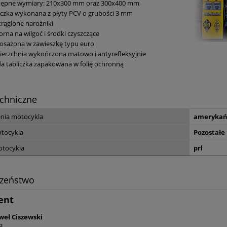
tępne wymiary: 210x300 mm oraz 300x400 mm
iczka wykonana z płyty PCV o grubości 3 mm
rąglone narożniki
rna na wilgoć i środki czyszczące
osażona w zawieszkę typu euro
erzchnia wykończona matowo i antyrefleksyjnie
a tabliczka zapakowana w folię ochronną
chniczne
nia motocykla
amerykań
tocykla
Pozostałe
otocykla
prl
czeństwo
ent
eł Ciszewski
3