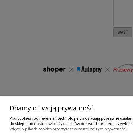
wyślij
Dbamy o Twoją prywatność
Pomoc
Moje konto
Pliki cookies i pokrewne im technologie umożliwiają poprawne działa
Zwroty i reklamacje
Twoje zamówienia
do sklepu lub dostosować użycie plików do swoich preferencji, wybiera
Więcej o plikach cookies przeczytasz w naszej Polityce prywatności.
Regulamin sklepu
Ustawienia konta