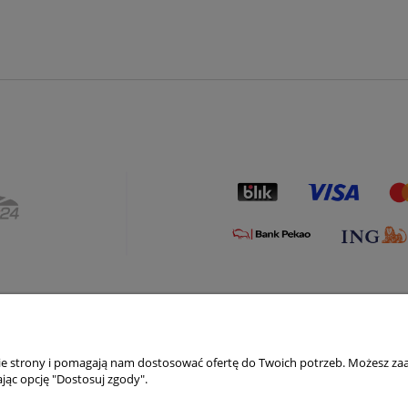
Płatności i dostawa
Informacje
nie strony i pomagają nam dostosować ofertę do Twoich potrzeb. Możesz zaa
Formy płatności
Polityka prywatno
jąc opcję "Dostosuj zgody".
Czas i koszty dostawy
Kody rabatowe