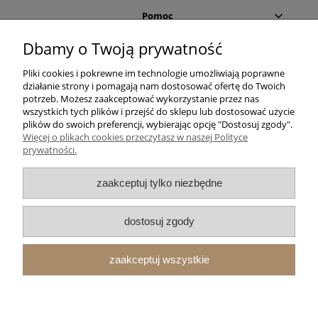
Pomoc
Dbamy o Twoją prywatność
Moje konto
Pliki cookies i pokrewne im technologie umożliwiają poprawne
działanie strony i pomagają nam dostosować ofertę do Twoich
Płatności i dostawa
potrzeb. Możesz zaakceptować wykorzystanie przez nas
wszystkich tych plików i przejść do sklepu lub dostosować użycie
Informacje
plików do swoich preferencji, wybierając opcję "Dostosuj zgody".
Więcej o plikach cookies przeczytasz w naszej Polityce
prywatności.
O nas
zaakceptuj tylko niezbędne
Vincent Garage
Cieszęcin 63
dostosuj zgody
98-400 Wieruszów
woj. łódzkie
pn - pt: 8:00 - 16:00
zaakceptuj wszystkie
608 470 568
shop@vincentgarage.pl
pokaż pełną wersję strony