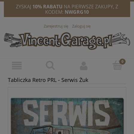
ZYSKAJ
10% RABATU
NA PIERWSZE ZAKUPY, Z
KODEM:
NWGRG10
Zarejestruj się
Zaloguj się
Tabliczka Retro PRL - Serwis Żuk