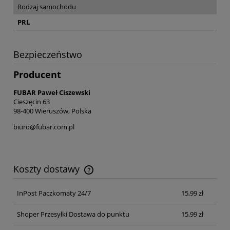
Rodzaj samochodu
PRL
Bezpieczeństwo
Producent
FUBAR Paweł Ciszewski
Cieszęcin 63
98-400 Wieruszów, Polska
biuro@fubar.com.pl
Koszty dostawy
Cena nie zawiera ewentualnych kosztów płatności
InPost Paczkomaty 24/7
15,99 zł
Shoper Przesyłki Dostawa do punktu
15,99 zł