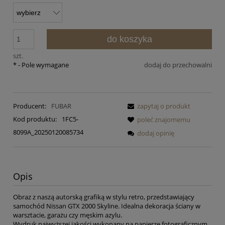
do koszyka
szt.
*
- Pole wymagane
dodaj do przechowalni
Producent:
FUBAR
zapytaj o produkt
Kod produktu:
1FC5-
poleć znajomemu
8099A_20250120085734
dodaj opinię
Opis
Obraz z naszą autorską grafiką w stylu retro, przedstawiający
samochód Nissan GTX 2000 Skyline. Idealna dekoracja ściany w
warsztacie, garażu czy męskim azylu.
Wydruk najwyższej jakości wykonany na papierze fotograficznym