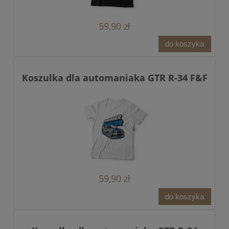
59,90 zł
do koszyka
Koszulka dla automaniaka GTR R-34 F&F
59,90 zł
do koszyka