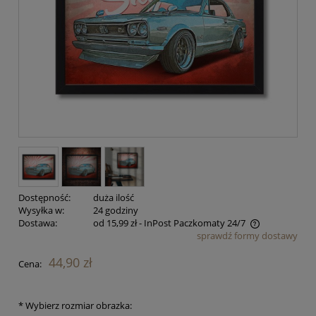
Dostępność:
duża ilość
Wysyłka w:
24 godziny
Dostawa:
od 15,99 zł
- InPost Paczkomaty 24/7
sprawdź formy dostawy
Cena nie zawiera ewentualnych kosztów płatności
44,90 zł
Cena:
*
Wybierz rozmiar obrazka: