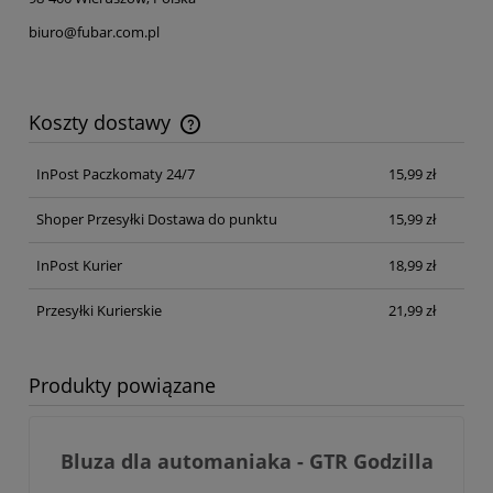
biuro@fubar.com.pl
Koszty dostawy
Cena nie zawiera ewentualnych kosztów płatności
InPost Paczkomaty 24/7
15,99 zł
Shoper Przesyłki Dostawa do punktu
15,99 zł
InPost Kurier
18,99 zł
Przesyłki Kurierskie
21,99 zł
Produkty powiązane
Bluza dla automaniaka - GTR Godzilla